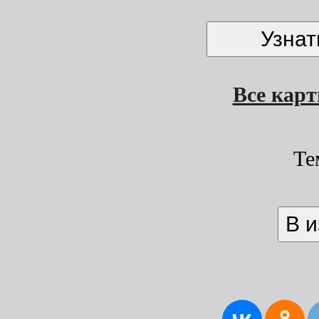
Все кар
Те