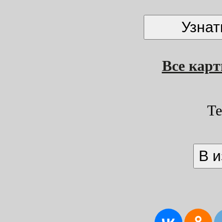
Все кар
Т