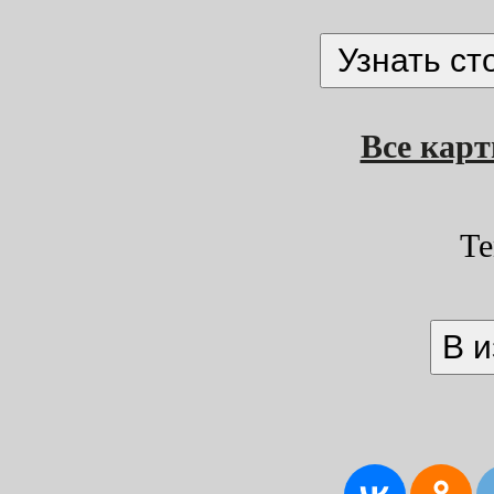
Все кар
Те