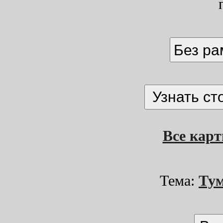
Без р
Все кар
Тема:
Ту