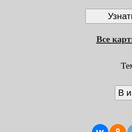
Все кар
Те