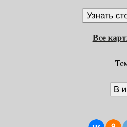
Все кар
Те