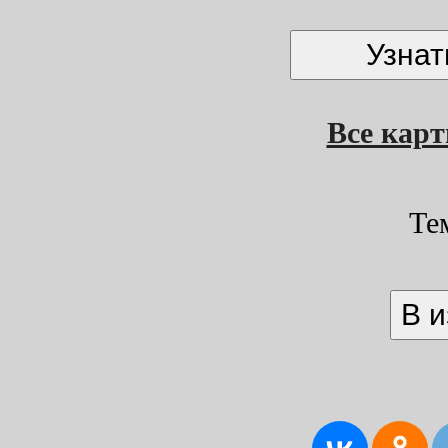
Все кар
Те