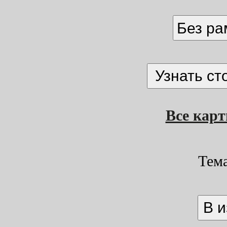
Без р
Все кар
Тем