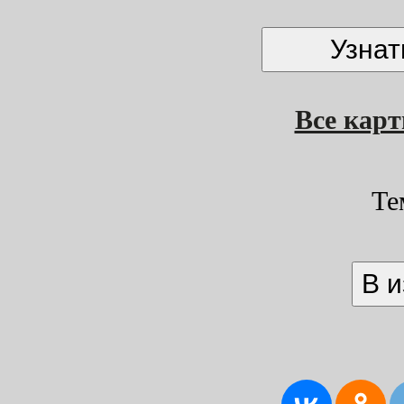
Все кар
Те