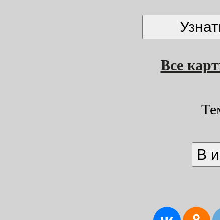
Все кар
Те