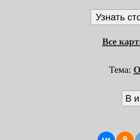
Все кар
Тема:
О