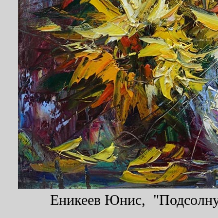
Еникеев Юнис, "Подсолнух