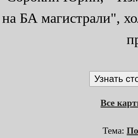
на БА магистрали", хо
п
Все кар
Тема:
По