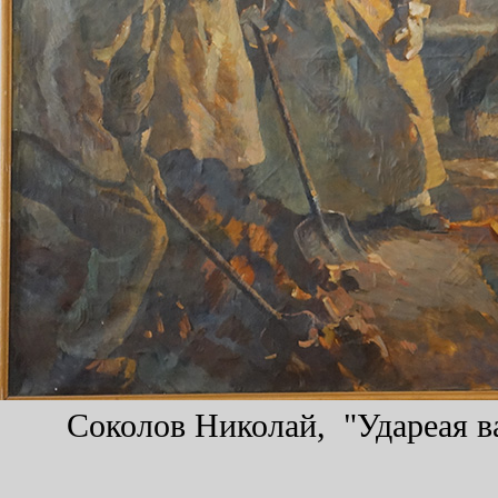
Соколов Николай, "Удареая ва