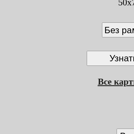
50x
Без р
Все кар