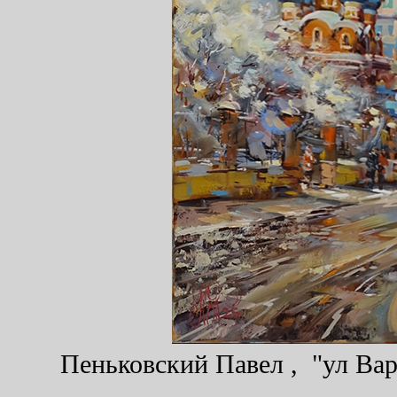
Пеньковский Павел , "ул Варв