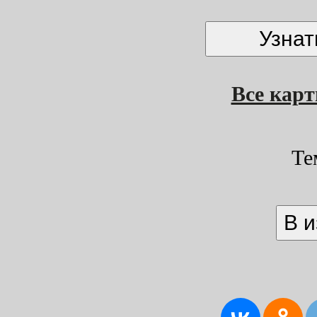
Все кар
Те