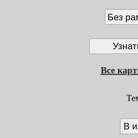
Без р
Все кар
Те