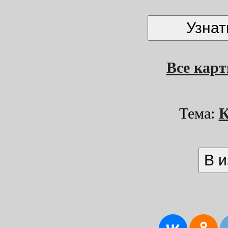
Все кар
Тема:
К