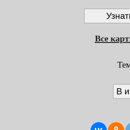
Все кар
Те