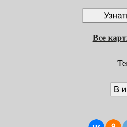
Все кар
Те