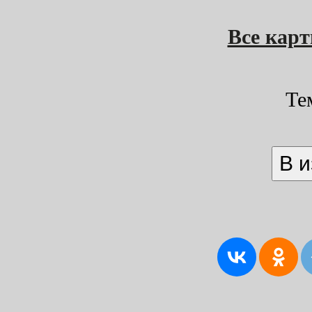
Все кар
Те