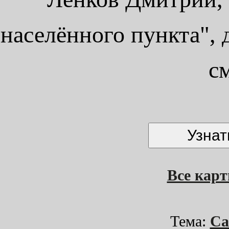
населённого пункта", 
с
Все кар
Тема:
Са