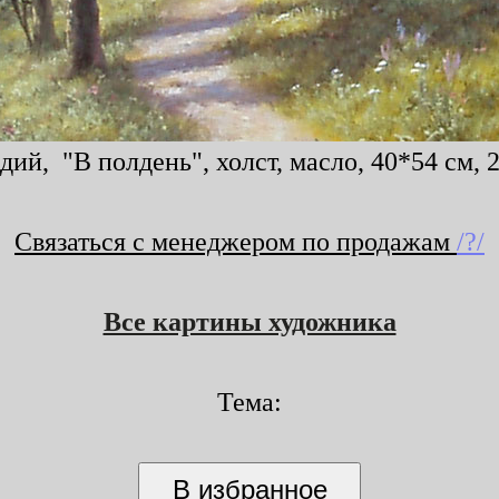
ий, "В полдень", холст, масло, 40*54 см, 
Связаться с менеджером по продажам
/?/
Все картины художника
Тема: