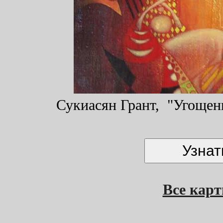
Сукиасян Грант, "Угощени
Все кар