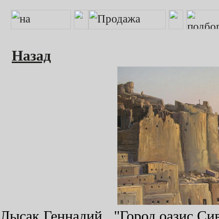
Назад
Лысак Геннадий, "Город оазис Сив