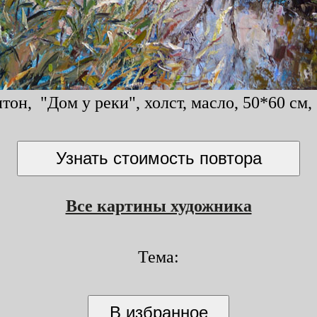
он, "Дом у реки", холст, масло, 50*60 см,
Все картины художника
Тема: