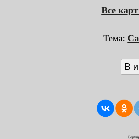
Все кар
Тема:
Са
Copyri