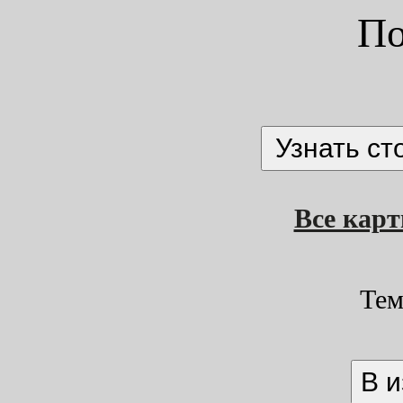
По
Все кар
Тем