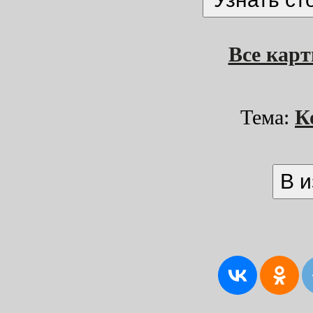
Все кар
Тема:
К