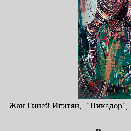
Жан Гиней Игитян, "Пикадор", б