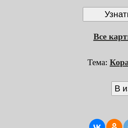
Все кар
Тема:
Кор