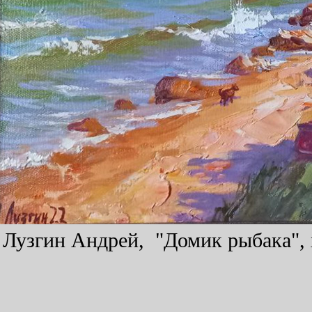
Лузгин Андрей, "Домик рыбака", х