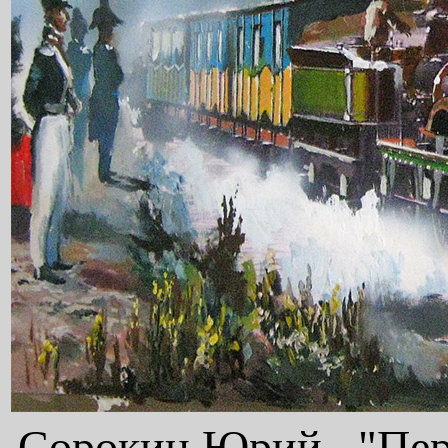
Сорокин Юрий, "Перы