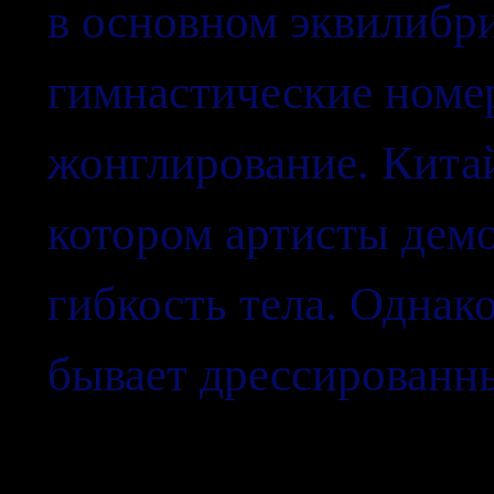
в основном эквилибри
гимнастические номер
жонглирование. Кита
котором артисты де
гибкость тела. Однак
бывает дрессированн