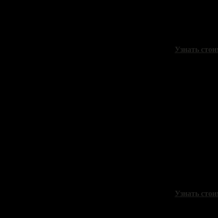
"Зеленая ло
холст, масло
Узнать стои
Шумакова 
"Старые ло
картон, масл
Узнать стои