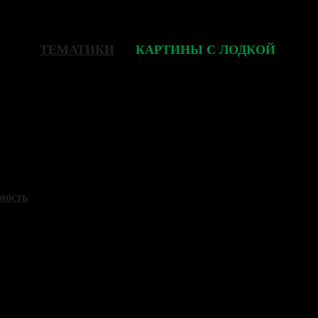
ТЕМАТИКИ
>>
КАРТИНЫ С ЛОДКОЙ
Стр.
9/1
новий
акси"
, 60x80 см, 2018
мость