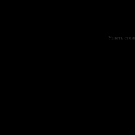
Сыдорив Зи
"В ожидани
холст, масло
Узнать стои
Авраменко 
"Лодка"
холст, масло
Цена 28000 