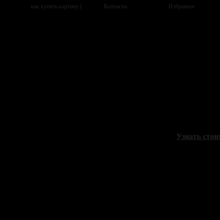
Сыдорив Зи
"Вечернее т
холст, масло
Узнать стои