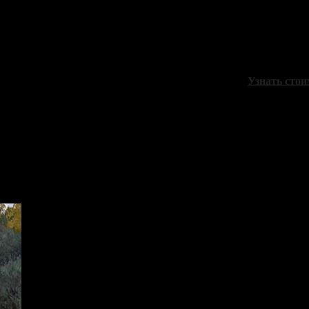
Еникеев Ю
"На озере"
холст, масло
Узнать стои
Брусилов С
"Теплый ве
холст, масло