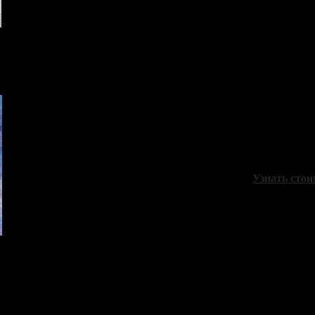
Шубников 
"Первый ле
холст, масло
Узнать стои
Проказов Б