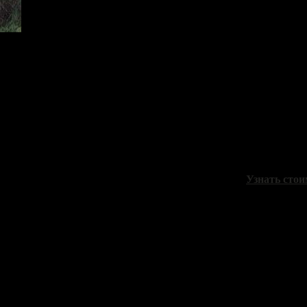
Брусилов С
"Заводь"
холст, масло
Узнать стои